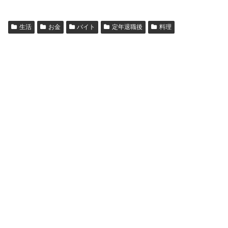
生活
お金
バイト
定年退職後
料理