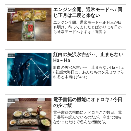
エンジン全開、通常モードへ / 同
生活
じ正月は二度と来ない
エンジン全開、通常モードへ正月三が日
も明け、待ってましたとばかりに今日か
ら通常モードへまずは１週間ぶ...
紅白の矢沢永吉が～、止まらない
生活
Ha～Ha
紅白の矢沢永吉が～、止まらないHa～Ha
/ 初詣大晦日に、あんなものを見せつけら
れると本当は払いた...
電子書籍の機能にオドロキ / 今日
生活
の夕ご飯
電子書籍の機能にオドロキここ数日、電
子書籍を読んでいるのだが、今まで知ら
なかっただけで色んな機能があ...