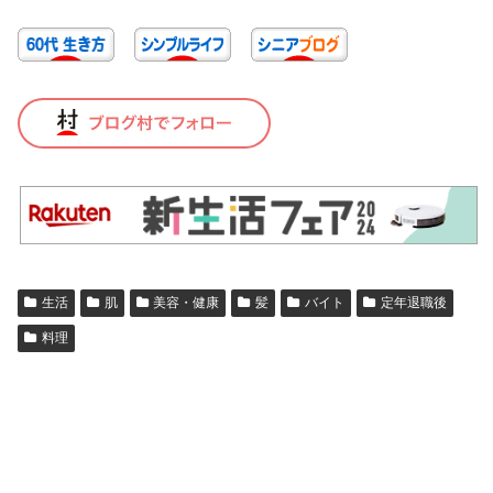
生活
肌
美容・健康
髪
バイト
定年退職後
料理