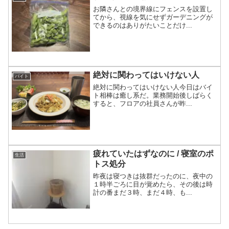
お隣さんとの境界線にフェンスを設置し
てから、視線を気にせずガーデニングが
できるのはありがたいことだけ...
絶対に関わってはいけない人
バイト
絶対に関わってはいけない人今日はバイ
ト相棒は癒し系だ。業務開始後しばらく
すると、フロアの社員さんが昨...
疲れていたはずなのに / 寝室のポ
生活
トス処分
昨夜は寝つきは抜群だったのに、夜中の
１時半ごろに目が覚めたら、その後は時
計の番まだ３時、まだ４時、も...