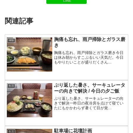
LINE
関連記事
胸痛も忘れ、雨戸掃除とガラス磨
掃除
き
胸痛も忘れ、雨戸掃除とガラス磨き今日
は休み朝からすこぶるいい天気だ。今日
もやりたいことが盛りだくさん...
ぶり返した暑さ、サーキュレータ
生活
ーの向きで解決 / 今日の夕ご飯
ぶり返した暑さ、サーキュレーターの向
きで解決一昨日の夜冷房を点けて寝てい
たにもかかわらず暑くて目が覚...
駐車場に花壇計画
生活