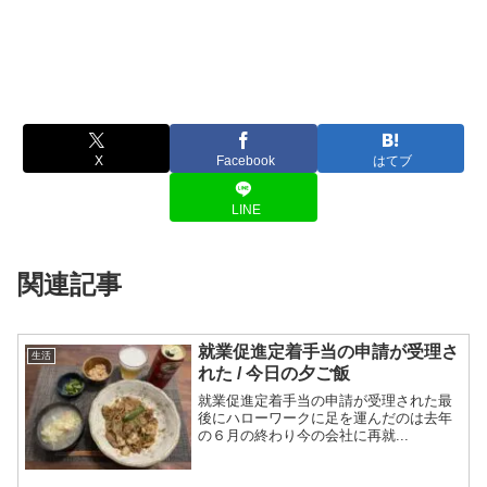
X
Facebook
はてブ
LINE
関連記事
就業促進定着手当の申請が受理さ
生活
れた / 今日の夕ご飯
就業促進定着手当の申請が受理された最
後にハローワークに足を運んだのは去年
の６月の終わり今の会社に再就...