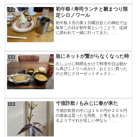
初午祭 / 寿司ランチと雛まつり限
生活
定シロノワール
初午祭３月の第１日曜日近くの神社では
毎年この日が初午祭ということで、従姉
に誘われて一緒に行ってきた。...
急にネットが繋がらなくなった時
生活
久しぶりに時間をかけて料理今日は朝か
ら再びニトリへ出かけ、おととい買った
のと同じクローゼットチェスト...
寸借詐欺 / もみじに春が来た
お金
寸借詐欺世の中には１００円や２００円
の借金は貰ったも同然、と考える人もい
るようでそれが近しい仲なら「...