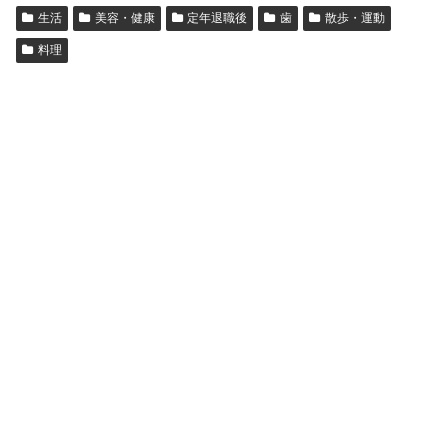
生活
美容・健康
定年退職後
歯
散歩・運動
料理