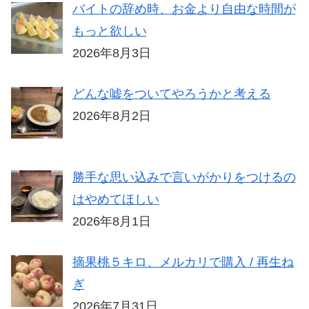
バイトの辞め時、お金より自由な時間が
もっと欲しい
2026年8月3日
どんな嘘をついてやろうかと考える
2026年8月2日
勝手な思い込みで言いがかりをつけるの
はやめてほしい
2026年8月1日
摘果桃５キロ、メルカリで購入 / 再生ね
ぎ
2026年7月31日