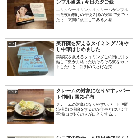
ンプル当選 / 今日の夕ご飯
エリクシールリンクルクリームサンプル
当選夜勤明けの午後２階の寝室で寝てい
たら、玄関に設置してある人感...
美容院を変えるタイミング / 冷や
生活
し中華はじめました
美容院を変えるタイミングこの街に引っ
越して数か月経った頃そろそろ髪をカッ
トしたいと、評判の良さげな美...
クレームの対象になりやすいパー
バイト
ト仲間 / 電気毛布
クレームの対象になりやすいパート仲間
清掃員は掃除をするのが仕事とはいえ仕
事場には多くの人が出入りする...