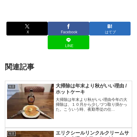
X
Facebook
はてブ
LINE
関連記事
大掃除は年末より秋がいい理由 /
生活
ホットケーキ
大掃除は年末より秋がいい理由今年の大
掃除は、１０月から少しづつ取り掛かっ
た。こういう時、夜勤専従の仕...
エリクシールリンクルクリームサ
生活