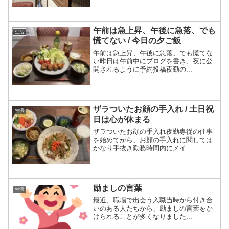
午前は急上昇、午後に急落、でも
生活
慌てない / 今日の夕ご飯
午前は急上昇、午後に急落、でも慌てな
い昨日は午前中にブログを書き、夜に公
開されるように予約投稿夜勤の...
ザラついたお顔の手入れ / 土日祝
生活
日は心が休まる
ザラついたお顔の手入れ夜勤専従の仕事
を始めてから、お顔の手入れに関しては
かなり手抜き勤務時間内にメイ...
励ましの言葉
生活
最近、職場で出会う入職当時から付き合
いのある人たちから、励ましの言葉をか
けられることが多くなりました...