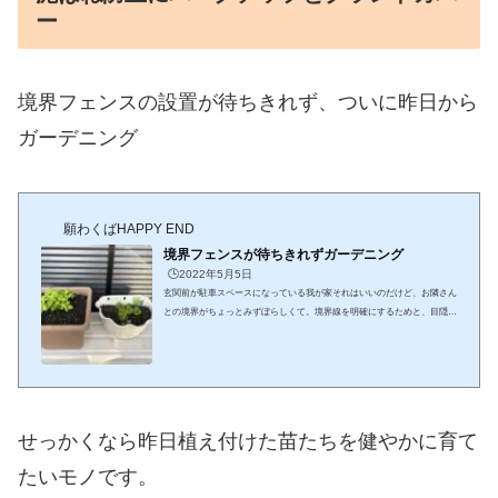
ー
境界フェンスの設置が待ちきれず、ついに昨日から
ガーデニング
願わくばHAPPY END
境界フェンスが待ちきれずガーデニング
🕒️2022年5月5日
玄関前が駐車スペースになっている我が家それはいいのだけど、お隣さん
との境界がちょっとみずぼらしくて。境界線を明確にするためと、目隠し
目的で境界フェンスを設置してもらうように業者に頼んだのはGW前のこ
と施工は早くて５月中旬だそうです。フェンスができればお隣さんの視線
を気にせずに好きなガーデニングが出来るので、待ち遠しくて仕方ありま
せん。だけど、待つ身にとってはこの数日が本当に長くて、フェンスの設
置を待っていたらガーデニングシーズンも終盤に差し掛かってしまいそう
です。そんなわけで、すこぶる晴れ渡っ...
せっかくなら昨日植え付けた苗たちを健やかに育て
たいモノです。