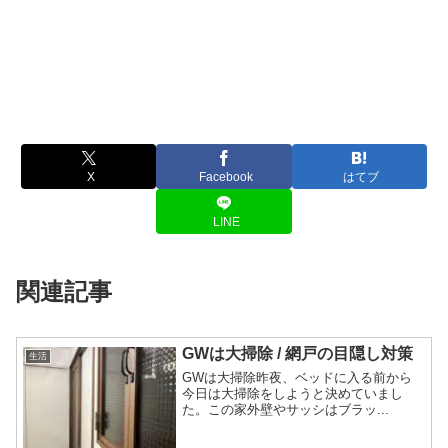
X
Facebook
はてブ
LINE
関連記事
GWは大掃除 / 網戸の目隠し対策
生活
GWは大掃除昨夜、ベッドに入る前から
今日は大掃除をしようと決めていまし
た。この家外壁やサッシはブラッ...