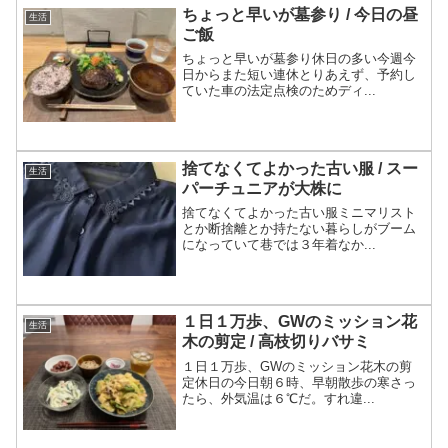
ちょっと早いが墓参り / 今日の昼
生活
ご飯
ちょっと早いが墓参り休日の多い今週今
日からまた短い連休とりあえず、予約し
ていた車の法定点検のためディ...
捨てなくてよかった古い服 / スー
生活
パーチュニアが大株に
捨てなくてよかった古い服ミニマリスト
とか断捨離とか持たない暮らしがブーム
になっていて巷では３年着なか...
１日１万歩、GWのミッション花
生活
木の剪定 / 高枝切りバサミ
１日１万歩、GWのミッション花木の剪
定休日の今日朝６時、早朝散歩の寒さっ
たら、外気温は６℃だ。すれ違...