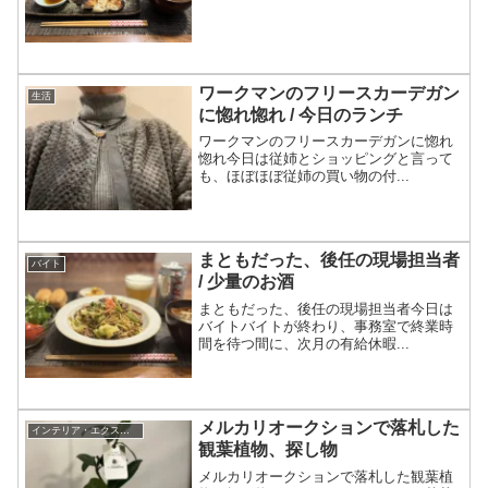
ワークマンのフリースカーデガン
生活
に惚れ惚れ / 今日のランチ
ワークマンのフリースカーデガンに惚れ
惚れ今日は従姉とショッピングと言って
も、ほぼほぼ従姉の買い物の付...
まともだった、後任の現場担当者
バイト
/ 少量のお酒
まともだった、後任の現場担当者今日は
バイトバイトが終わり、事務室で終業時
間を待つ間に、次月の有給休暇...
メルカリオークションで落札した
インテリア・エクステリア
観葉植物、探し物
メルカリオークションで落札した観葉植