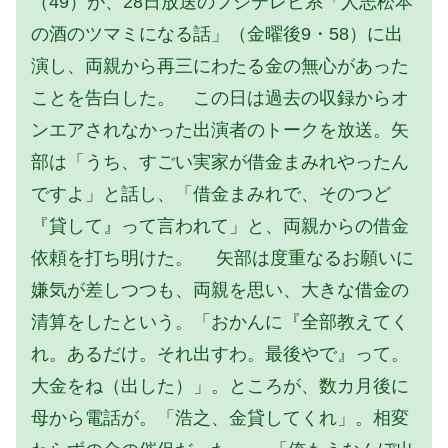
（49）が、28日放送のフジテレビ系「人志松本
の酒のツマミになる話」（金曜後9・58）に出
演し、両親から再三にわたる金の無心があった
ことを告白した。 この日は過去の収録からオ
ンエアされなかった出演者のトークを放送。矢
部は「うち、すごい実家が借金まみれやったん
ですよ」と話し、「借金まみれで、そのつど
『貸して』って言われて」と、両親からの借金
依頼を打ち明けた。 矢部は度重なるお願いに
嫌気が差しつつも、両親を思い、大きな借金の
清算をしたという。「おかんに『全部教えてく
れ。あるだけ。それ出すわ。最後やで』って。
大金をね（出した）」。ところが、数カ月後に
母から電話が。「浩之、金貸してくれ」。相変