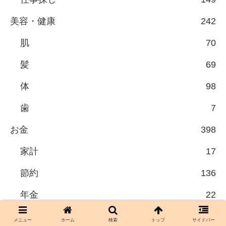
美容・健康
242
肌
70
髪
69
体
98
歯
7
お金
398
家計
17
節約
136
年金
22
投資
154
メニュー
ホーム
検索
トップ
サイドバー