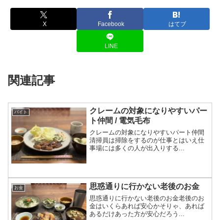
X
Facebook
はてブ
LINE
関連記事
クレームの対象になりやすいパー
バイト
ト仲間 / 電気毛布
クレームの対象になりやすいパート仲間
清掃員は掃除をするのが仕事とはいえ仕
事場には多くの人が出入りする...
思惑通りに行かない老後のお金
お金
思惑通りに行かない老後のお金老後のお
金はいくらあれば安心かそりゃ、あれば
あるだけあった方が安心だろう...