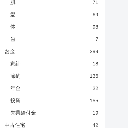
肌
71
髪
69
体
98
歯
7
お金
399
家計
18
節約
136
年金
22
投資
155
失業給付金
19
中古住宅
42