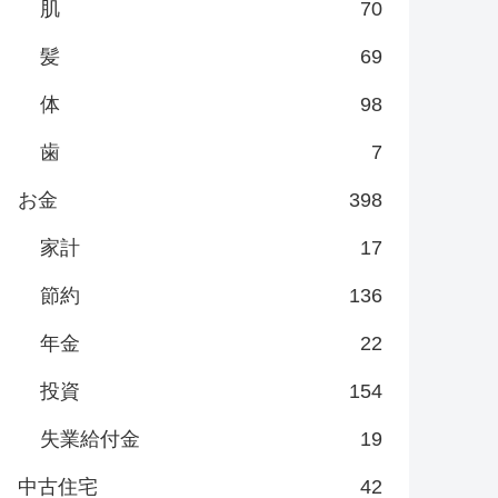
肌
70
髪
69
体
98
歯
7
お金
398
家計
17
節約
136
年金
22
投資
154
失業給付金
19
中古住宅
42