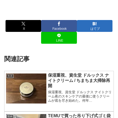
X
Facebook
はてブ
LINE
関連記事
保湿重視、資生堂 ドルックス ナ
生活
イトクリーム / ちまちま大掃除再
開
保湿重視、資生堂 ドルックス ナイトクリ
ーム夜のスキンケアの最後に使うクリー
ムが底を尽き始めた。何年...
TEMUで買った吊り下げ式ゴミ袋
収納