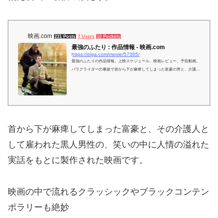
映画.com
231 Posts
7 Users
10 Pockets
最強のふたり : 作品情報 - 映画.com
https://eiga.com/movie/57365/
最強のふたりの作品情報。上映スケジュール、映画レビュー、予告動画。
パラグライダーの事故で首から下が麻痺してしまった富豪の男と、介護役
として男に雇われた刑務所を出たばかりの黒人青年の...
首から下が麻痺してしまった富豪と、その介護人と
して雇われた黒人男性の、笑いの中に人情の溢れた
実話をもとに製作された映画です。
映画の中で流れるクラッシックやブラックコンテン
ポラリーも絶妙