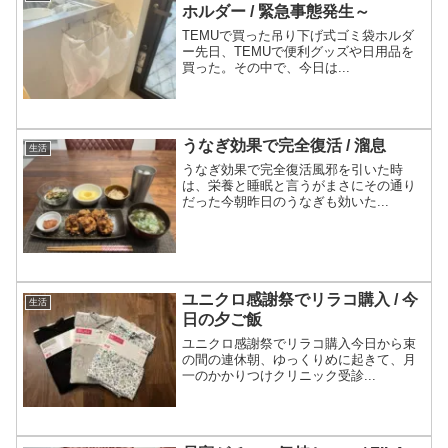
ホルダー / 緊急事態発生～
TEMUで買った吊り下げ式ゴミ袋ホルダ
ー先日、TEMUで便利グッズや日用品を
買った。その中で、今日は...
うなぎ効果で完全復活 / 溜息
生活
うなぎ効果で完全復活風邪を引いた時
は、栄養と睡眠と言うがまさにその通り
だった今朝昨日のうなぎも効いた...
ユニクロ感謝祭でリラコ購入 / 今
生活
日の夕ご飯
ユニクロ感謝祭でリラコ購入今日から束
の間の連休朝、ゆっくりめに起きて、月
一のかかりつけクリニック受診...