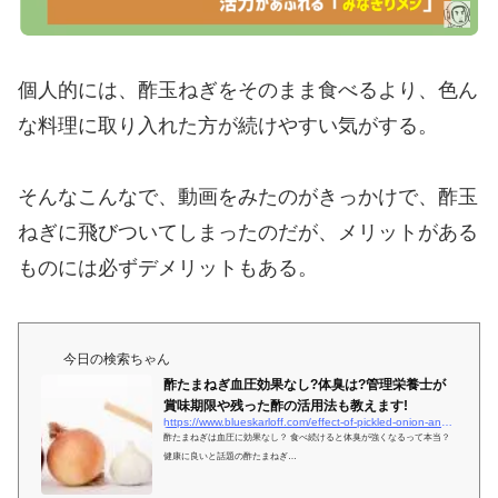
個人的には、酢玉ねぎをそのまま食べるより、色ん
な料理に取り入れた方が続けやすい気がする。
そんなこんなで、動画をみたのがきっかけで、酢玉
ねぎに飛びついてしまったのだが、メリットがある
ものには必ずデメリットもある。
今日の検索ちゃん
酢たまねぎ血圧効果なし?体臭は?管理栄養士が
賞味期限や残った酢の活用法も教えます!
https://www.blueskarloff.com/effect-of-pickled-onion-and-usage
酢たまねぎは血圧に効果なし？ 食べ続けると体臭が強くなるって本当？
健康に良いと話題の酢たまねぎ…