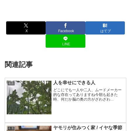
X
Facebook
はてブ
LINE
関連記事
人を幸せにできる人
生活
どこにでも一人や二人、ムードメーカー
的な存在ってありますね今朝も起きた
時、何だか脳の奥の方がざわざわ...
ヤモリが住みつく家 / イヤな季節
生活