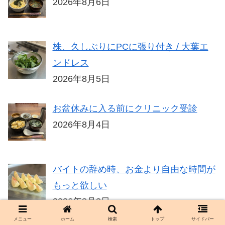
2026年8月6日
株、久しぶりにPCに張り付き / 大葉エ
ンドレス
2026年8月5日
お盆休みに入る前にクリニック受診
2026年8月4日
バイトの辞め時、お金より自由な時間が
もっと欲しい
2026年8月3日
メニュー
ホーム
検索
トップ
サイドバー