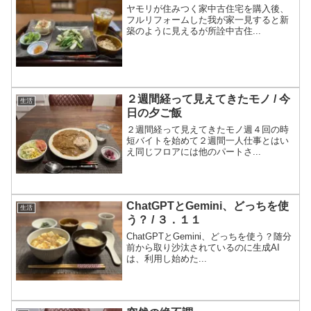
ヤモリが住みつく家中古住宅を購入後、
フルリフォームした我が家一見すると新
築のように見えるが所詮中古住...
２週間経って見えてきたモノ / 今
生活
日の夕ご飯
２週間経って見えてきたモノ週４回の時
短バイトを始めて２週間一人仕事とはい
え同じフロアには他のパートさ...
ChatGPTとGemini、どっちを使
生活
う？ / ３．１１
ChatGPTとGemini、どっちを使う？随分
前から取り沙汰されているのに生成AI
は、利用し始めた...