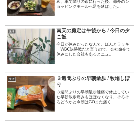
め、車で隣りの市に行った後、郊外のシ
ョッピングモールへ足を延ばした...
南天の剪定は午後から / 今日の夕
生活
ご飯
今日が休みだったなんて、ほんとラッキ
ーWBC決勝戦だと言うので、会社命令で
休みにした会社もあるとニュ...
３週間ぶりの早朝散歩 / 牧場しぼ
生活
り
３週間ぶりの早朝散歩膝痛で休止してい
た早朝散歩痛みもほぼなくなり、そろそ
ろどうかと今朝はGOまた痛く...