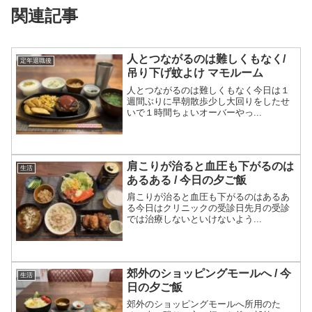
関連記事
人とつながるのは難しくもなく/
定年退職後
吊り下げ蚊よけ マモルーム
人とつながるのは難しくもなく今日は１
週間ぶりに早朝散歩少し大回りをしたせ
いで１時間ちょいオーバーやっ...
肩こりが治ると血圧も下がるのは
生活
あるある / 今日の夕ご飯
肩こりが治ると血圧も下がるのはあるあ
る今日はクリニックの受診日先月の受診
では治療しないといけないよう...
郊外のショッピングモールへ / 今
生活
日の夕ご飯
郊外のショッピングモールへ所用のた