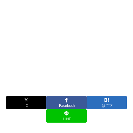
X
Facebook
はてブ
LINE