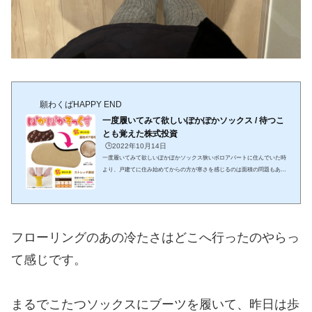
願わくばHAPPY END
一度履いてみて欲しいぽかぽかソックス / 待つこ
とも覚えた株式投資
🕒️2022年10月14日
一度履いてみて欲しいぽかぽかソックス狭いボロアパートに住んでいた時
より、戸建てに住み始めてからの方が寒さを感じるのは面積の問題もある
と思う。夏は風が通り抜けて涼しい廊下も、東向きのキッチンも特に足元
は冷えます。先日、寒さ対策に買ったパネルヒーターメッチャ重宝してい
ます。【1年保証】【楽天1位】パネルヒーター 足元ヒーター デスクヒー
ター 足元暖房 フットヒーター 足 ヒーター 足元 あったかグッズ 省エネ P
SE認証 遠赤外線 オフィス こたつ トイレ デスク 3面 冷え対策 寒さ対策 ハ
フローリングのあの冷たさはどこへ行ったのやらっ
ロウィンダイニングでこんな風...
て感じです。
まるでこたつソックスにブーツを履いて、昨日は歩