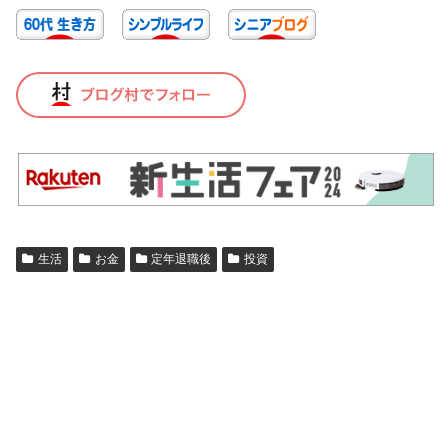
生活
お金
定年退職後
投資