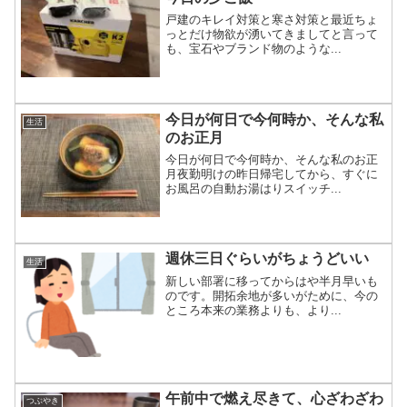
戸建のキレイ対策と寒さ対策と最近ちょ
っとだけ物欲が湧いてきましてと言って
も、宝石やブランド物のような...
今日が何日で今何時か、そんな私
生活
のお正月
今日が何日で今何時か、そんな私のお正
月夜勤明けの昨日帰宅してから、すぐに
お風呂の自動お湯はりスイッチ...
週休三日ぐらいがちょうどいい
生活
新しい部署に移ってからはや半月早いも
のです。開拓余地が多いがために、今の
ところ本来の業務よりも、より...
午前中で燃え尽きて、心ざわざわ
つぶやき