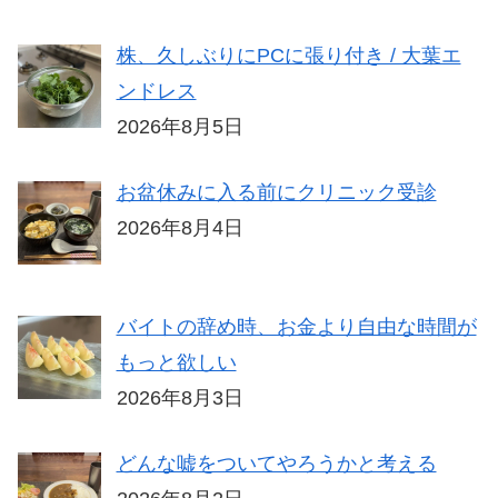
株、久しぶりにPCに張り付き / 大葉エ
ンドレス
2026年8月5日
お盆休みに入る前にクリニック受診
2026年8月4日
バイトの辞め時、お金より自由な時間が
もっと欲しい
2026年8月3日
どんな嘘をついてやろうかと考える