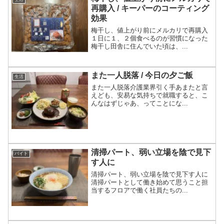
再購入 / キーパーのコーティング
効果
梅干し、値上がり前にメルカリで再購入
１日に１、２個食べるのが習慣になった
梅干し田舎に住んでいた頃は、...
また一人脱落 / 今日の夕ご飯
生活
また一人脱落介護業界引く手あまたと言
えども、安易な気持ちで就職すると、こ
んなはずじゃあ、ってことにな...
清掃パート、弱い立場を陰で見下
バイト
す人に
清掃パート、弱い立場を陰で見下す人に
清掃パートとして働き始めて思うこと担
当するフロアで働く社員たちの...