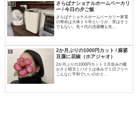
さらばナショナルホームベーカリ
生活
ー / 今日の夕ご飯
さらばナショナルホームベーカリー家電
の寿命は大体１０年というが、実はそう
でもない。先々代の洗濯機も先...
2か月ぶりの1000円カット / 麻婆
髪
豆腐に花椒（ホアジャオ）
2か月ぶりの1000円カット３月並みの暖
かさと晴天とバイトは休みで１日フリー
こんなに平和でいいのかと...