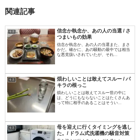
関連記事
信念か執念か、あの人の当選 / さ
生活
つまいもの効果
信念か執念か、あの人の当選また、まさ
かだ。確かに、あの騒動の最中では相当
な悪党扱いされていたが、それ...
煩わしいことは敢えてスルー / パ
生活
キラの根っこ
煩わしいことは敢えてスルー世の中に
は、どうにもならないことはたくさんあ
って特に相手のあることはそうい...
母を迎えに行くタイミングを逃し
生活
た。/ ドラム式洗濯機の騒音対策