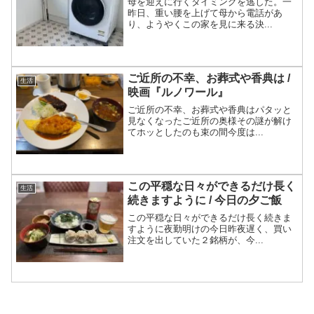
母を迎えに行くタイミングを逃した。一
昨日、重い腰を上げて母から電話があ
り、ようやくこの家を見に来る決...
ご近所の不幸、お葬式や香典は /
生活
映画『ルノワール』
ご近所の不幸、お葬式や香典はパタッと
見なくなったご近所の奥様その謎が解け
てホッとしたのも束の間今度は...
この平穏な日々ができるだけ長く
生活
続きますように / 今日の夕ご飯
この平穏な日々ができるだけ長く続きま
すように夜勤明けの今日昨夜遅く、買い
注文を出していた２銘柄が、今...