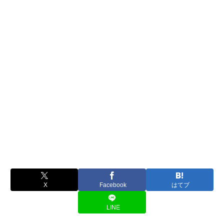
X
Facebook
はてブ
LINE