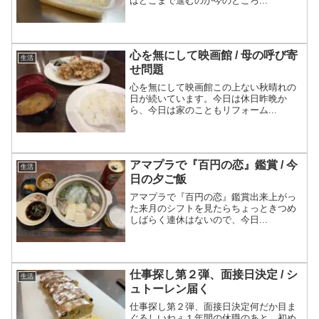
はどこまで進むのか今のところ...
心を無にして映画館 / 母の呼び寄
生活
せ問題
心を無にして映画館この上ない秋晴れの
日が続いています。今日は休日昨晩か
ら、今日は家のこともリフォーム...
アマプラで『百円の恋』鑑賞 / 今
生活
日の夕ご飯
アマプラで『百円の恋』鑑賞出来上がっ
た来月のシフトを見たらちょっときつめ
しばらく連休はないので、今日...
仕事探し第２弾、面接日決定 / シ
生活
ュトーレン届く
仕事探し第２弾、面接日決定何だか目ま
ぐるしいねぇ１年間の休職のあと、初め