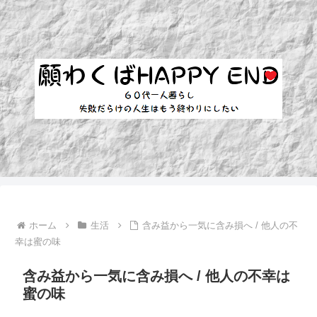
ホーム
生活
含み益から一気に含み損へ / 他人の不
幸は蜜の味
含み益から一気に含み損へ / 他人の不幸は
蜜の味