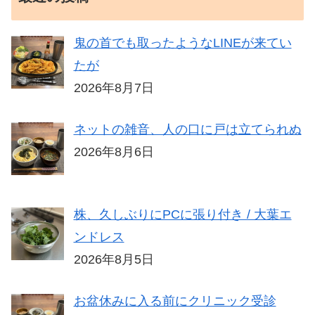
鬼の首でも取ったようなLINEが来てい
たが
2026年8月7日
ネットの雑音、人の口に戸は立てられぬ
2026年8月6日
株、久しぶりにPCに張り付き / 大葉エ
ンドレス
2026年8月5日
お盆休みに入る前にクリニック受診