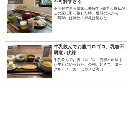
不可解すぎる
近所のこと
不可解すぎる隣家は夫婦で○価学会員私が
この家に引っ越した時、近所の人から
「隣家には神社の御札は配らな...
牛乳飲んでお腹ゴロゴロ、乳糖不
体
耐症 / 伏線
牛乳飲んでお腹ゴロゴロ、乳糖不耐症ま
た牛乳にやられた。今朝、起きて、ヨー
グルトメーカーにカスピ海ヨー...