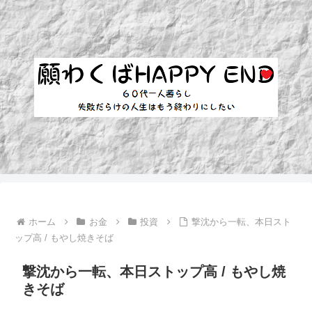
ホーム
お金
投資
撃沈から一転、本日スト
ップ高 / もやし焼きそば
撃沈から一転、本日ストップ高 / もやし焼
きそば