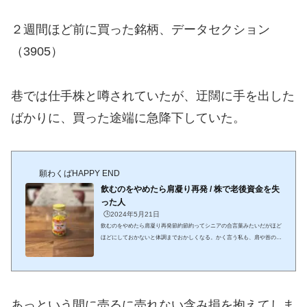
２週間ほど前に買った銘柄、データセクション
（3905）
巷では仕手株と噂されていたが、迂闊に手を出した
ばかりに、買った途端に急降下していた。
願わくばHAPPY END
飲むのをやめたら肩凝り再発 / 株で老後資金を失
った人
🕒️2024年5月21日
飲むのをやめたら肩凝り再発節約節約ってシニアの合言葉みたいだがほど
ほどにしておかないと体調までおかしくなる。かく言う私も、肩や首の酷
いこりに悩まされ、定期的にマッサージに通ってみたりもしたのだが、調
子がいいのはその時だけそこで、CMでお馴染みのアリナミンを飲み始め
たら、少しづつ症状が緩和してきた。アリナミンは、症状の度合いによっ
て段階的に強力な商品が展開されているのだが最終的に試したのは、つら
い症状が痛みにまできたらおススメ、というキャッチフレーズのアリナミ
あっという間に売るに売れない含み損を抱えてしま