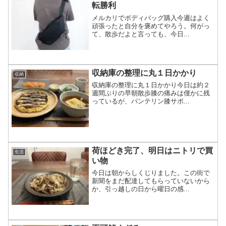
転勝利
メルカリでボディバッグ購入今週はよく
頑張ったと自分を褒めてやろう。何がっ
て、散歩だよと言っても、今日...
収納庫の整理に丸１日かかり
収納
収納庫の整理に丸１日かかり今日は約２
週間ぶりの早朝散歩膝の痛みは僅かに残
っているが、バンテリン膝サポ...
荷ほどき完了、明日はニトリで買
生活
い物
今日は朝からしくじりました。この街で
新聞をまだ配達してもらっていないから
か、引っ越しの日から曜日の感...