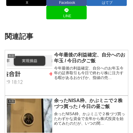
X
Facebook
はてブ
LINE
関連記事
今年最後の利益確定、自分へのお
生活
年玉 / 今日の夕ご飯
今年最後の利益確定、自分へのお年玉今
年の証券取引も今日で終わり株に注力す
る暇があるおかげか、指値の売...
余ったNISA枠、かぶミニで２株
生活
づつ買った / 今日の昼ご飯
余ったNISA枠、かぶミニで２株づづ買っ
たわずかな資金で去年から株式投資を始
めてみたのだが、いつの間...