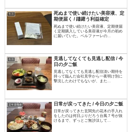
死ぬまで使い続けたい美容液、定
生活
期便届く / 躊躇う利益確定
死ぬまで使い続けたい美容液、定期便届
く定期購入している美容液が今月の初め
に届いていた。ベルファーレの...
見逃してなくても見逃し配信 / 今
生活
日の夕ご飯
見逃してなくても見逃し配信淡い期待を
持って臨んだ会社見学から一夜明け別に
撃沈したわけでもないが、また...
日常が戻ってきた / 今日の夕ご飯
定年退職後
日常が戻ってきた玄関先の花木の手入れ
をしたのは何日ぶりだろう台風７号が抜
けるまで、ずっとご無沙汰して...