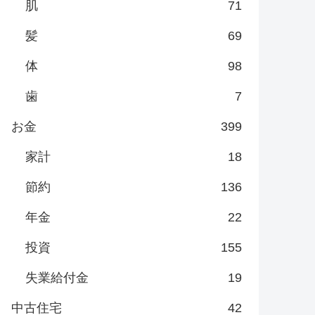
肌
71
髪
69
体
98
歯
7
お金
399
家計
18
節約
136
年金
22
投資
155
失業給付金
19
中古住宅
42