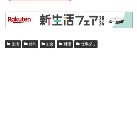
生活
節約
お金
料理
仕事探し