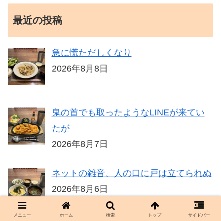
最近の投稿
急に慌ただしくなり
2026年8月8日
鬼の首でも取ったようなLINEが来てい
たが
2026年8月7日
ネットの雑音、人の口に戸は立てられぬ
2026年8月6日
メニュー
ホーム
検索
トップ
サイドバー