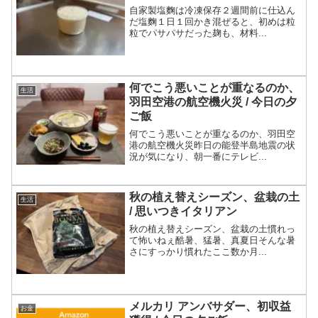
自家製塩麴は冷凍保存２週間前に仕込ん
だ塩麴１日１回かき混ぜると、初めは粒
粒でパサパサだった麹も、材料...
何でこう悪いことが重なるのか、
生活
羽田空港の航空機火災 / 今日の夕
ご飯
何でこう悪いことが重なるのか、羽田空
港の航空機火災昨日の能登半島地震の状
況が気になり、朝一番にテレビ...
秋の植え替えシーズン、盆栽の土
生活
/ 思いつきイタリアン
秋の植え替えシーズン、盆栽の土慣れっ
て怖いねぇ酷暑、猛暑、真夏日そんな暑
さにすっかり慣れたここ数か月...
メルカリ アンバサダー、初収益
お金