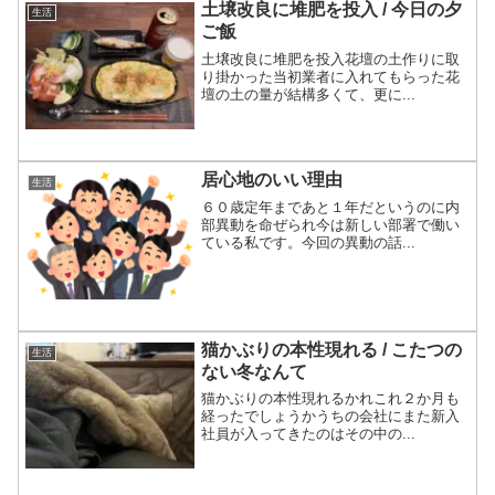
土壌改良に堆肥を投入 / 今日の夕
生活
ご飯
土壌改良に堆肥を投入花壇の土作りに取
り掛かった当初業者に入れてもらった花
壇の土の量が結構多くて、更に...
居心地のいい理由
生活
６０歳定年まであと１年だというのに内
部異動を命ぜられ今は新しい部署で働い
ている私です。今回の異動の話...
猫かぶりの本性現れる / こたつの
生活
ない冬なんて
猫かぶりの本性現れるかれこれ２か月も
経ったでしょうかうちの会社にまた新入
社員が入ってきたのはその中の...