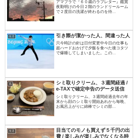
アマプラで『６０歳のラブレター』鑑賞
夜勤明けの今日２階のランドリールーム
で２度目の洗濯が終わるのを待...
引き際が潔かった人、間違った人
生活
只今時計の針は日付変更中今日の仕事も
超ハードおかげで夕飯を食べた後コタツ
で爆睡してしまいました。この...
シミ取りクリーム、３週間経過 /
肌
e-TAXで確定申告のデータ送信
シミ取りクリーム、３週間経過去年の年
末から顔のシミ取り開始あれから毎晩、
お風呂上がりに綿棒でシミの部...
目当てのモノも買えず５千円の出
生活
費 / 楽しみが楽しみでなくなる時