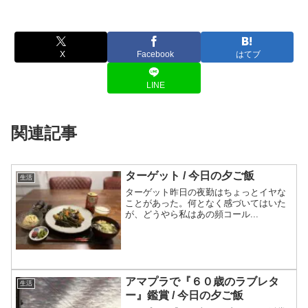
X
Facebook
はてブ
LINE
関連記事
ターゲット / 今日の夕ご飯
生活
ターゲット昨日の夜勤はちょっとイヤな
ことがあった。何となく感づいてはいた
が、どうやら私はあの頻コール...
アマプラで『６０歳のラブレタ
生活
ー』鑑賞 / 今日の夕ご飯