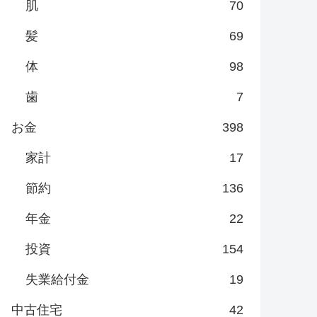
肌
70
髪
69
体
98
歯
7
お金
398
家計
17
節約
136
年金
22
投資
154
失業給付金
19
中古住宅
42