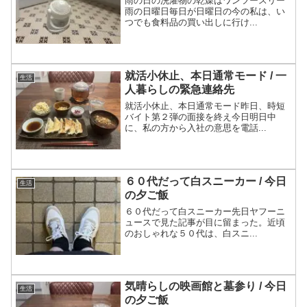
雨の日の洗濯物の乾燥はワンツースリー
雨の日曜日毎日が日曜日の今の私は、い
つでも食料品の買い出しに行け...
就活小休止、本日通常モード / 一
生活
人暮らしの緊急連絡先
就活小休止、本日通常モード昨日、時短
バイト第２弾の面接を終え今日明日中
に、私の方から入社の意思を電話...
６０代だって白スニーカー / 今日
生活
の夕ご飯
６０代だって白スニーカー先日ヤフーニ
ュースで見た記事が目に留まった。近頃
のおしゃれな５０代は、白スニ...
気晴らしの映画館と墓参り / 今日
生活
の夕ご飯