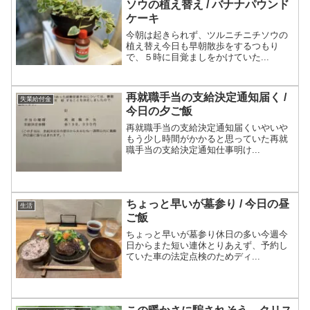
ソウの植え替え / バナナパウンド
ケーキ
今朝は起きられず、ツルニチニチソウの
植え替え今日も早朝散歩をするつもり
で、５時に目覚ましをかけていた...
再就職手当の支給決定通知届く /
失業給付金
今日の夕ご飯
再就職手当の支給決定通知届くいやいや
もう少し時間がかかると思っていた再就
職手当の支給決定通知仕事明け...
ちょっと早いが墓参り / 今日の昼
生活
ご飯
ちょっと早いが墓参り休日の多い今週今
日からまた短い連休とりあえず、予約し
ていた車の法定点検のためディ...