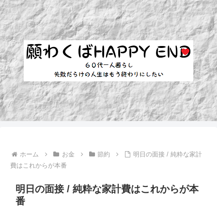
ホーム
お金
節約
明日の面接 / 純粋な家計
費はこれからが本番
明日の面接 / 純粋な家計費はこれからが本
番