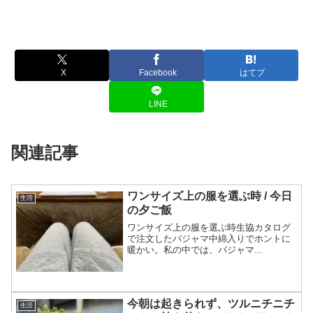
X
Facebook
はてブ
LINE
関連記事
ワンサイズ上の服を選ぶ時 / 今日
生活
の夕ご飯
ワンサイズ上の服を選ぶ時生協カタログ
で注文したパジャマ中綿入りでホントに
暖かい。私の中では、パジャマ...
今朝は起きられず、ツルニチニチ
生活