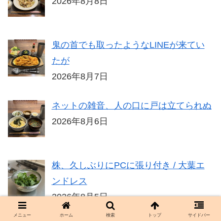
2026年8月8日
鬼の首でも取ったようなLINEが来てい
たが
2026年8月7日
ネットの雑音、人の口に戸は立てられぬ
2026年8月6日
株、久しぶりにPCに張り付き / 大葉エ
ンドレス
2026年8月5日
メニュー
ホーム
検索
トップ
サイドバー