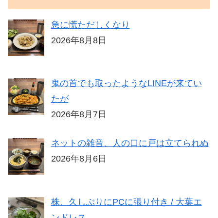
急に慌ただしくなり
2026年8月8日
鬼の首でも取ったようなLINEが来てい
たが
2026年8月7日
ネットの雑音、人の口に戸は立てられぬ
2026年8月6日
株、久しぶりにPCに張り付き / 大葉エ
ンドレス