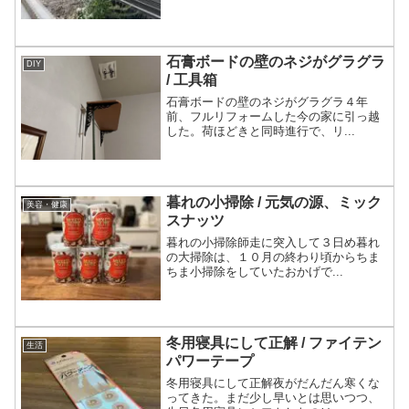
石膏ボードの壁のネジがグラグラ
DIY
/ 工具箱
石膏ボードの壁のネジがグラグラ４年
前、フルリフォームした今の家に引っ越
した。荷ほどきと同時進行で、リ...
暮れの小掃除 / 元気の源、ミック
美容・健康
スナッツ
暮れの小掃除師走に突入して３日め暮れ
の大掃除は、１０月の終わり頃からちま
ちま小掃除をしていたおかげで...
冬用寝具にして正解 / ファイテン
生活
パワーテープ
冬用寝具にして正解夜がだんだん寒くな
ってきた。まだ少し早いとは思いつつ、