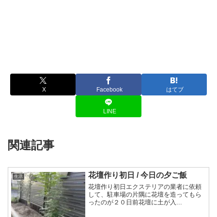
X
Facebook
はてブ
LINE
関連記事
花壇作り初日 / 今日の夕ご飯
生活
花壇作り初日エクステリアの業者に依頼
して、駐車場の片隅に花壇を造ってもら
ったのが２０日前花壇に土が入...