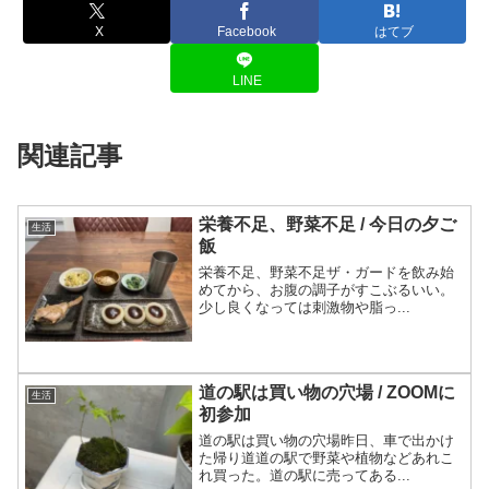
X
Facebook
はてブ
LINE
関連記事
栄養不足、野菜不足 / 今日の夕ご
生活
飯
栄養不足、野菜不足ザ・ガードを飲み始
めてから、お腹の調子がすこぶるいい。
少し良くなっては刺激物や脂っ...
道の駅は買い物の穴場 / ZOOMに
生活
初参加
道の駅は買い物の穴場昨日、車で出かけ
た帰り道道の駅で野菜や植物などあれこ
れ買った。道の駅に売ってある...