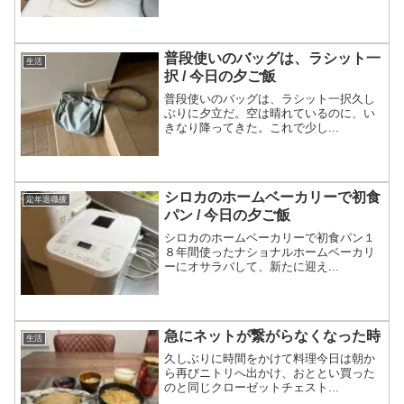
普段使いのバッグは、ラシット一
生活
択 / 今日の夕ご飯
普段使いのバッグは、ラシット一択久し
ぶりに夕立だ。空は晴れているのに、い
きなり降ってきた。これで少し...
シロカのホームベーカリーで初食
定年退職後
パン / 今日の夕ご飯
シロカのホームベーカリーで初食パン１
８年間使ったナショナルホームベーカリ
ーにオサラバして、新たに迎え...
急にネットが繋がらなくなった時
生活
久しぶりに時間をかけて料理今日は朝か
ら再びニトリへ出かけ、おととい買った
のと同じクローゼットチェスト...