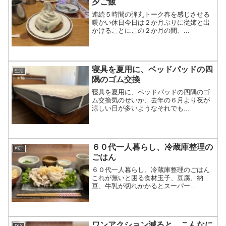
夕ご飯
連続５時間の弾丸トーク春を感じさせる
暖かい休日今日は２か月ぶりに従姉と出
かけることにこの２か月の間、...
寝具を夏用に、ベッドパッドの四
生活
隅のゴム交換
寝具を夏用に、ベッドパッドの四隅のゴ
ム交換気のせいか、去年の６月より夜が
涼しい日が多いようなそれでも...
６０代一人暮らし、冷蔵庫整理の
料理
ごはん
６０代一人暮らし、冷蔵庫整理のごはん
これが無いと困る食材玉子、豆腐、納
豆、牛乳が切れかかるとスーパー...
ワンアクション減ると、こんなに