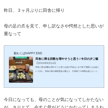
昨日、３ヶ月ぶりに田舎に帰り
母の足の爪を見て、申し訳なさや愕然とした思いが
重なって
願わくばHAPPY END
田舎に帰る回数を増やそうと思う / 今日の夕ご飯
🕒️2024年8月14日
田舎に帰る回数を増やそうと思うお盆の予定はこれで終了偶然にもお盆と
いう日に、田舎の母の病院受診が重なり、片道車で２時間お盆だというこ
ともあり、平時より道は混んでいたが、それを見込んで早朝に出発したお
かげでスムーズに着いた。半年に１度、母は大きな病院で諸々の検査をし
て経過を診てもらっているのだが、今回は持病に関する値が悪くなってい
た。たまにしか会わない母の体の中で起こっている変化を知った時田舎に
帰る回数をもっと増やそうと思った。受診が終わり、近くのスーパーでお
寿司を買って母と二人で食べたのだが...
今日になっても、母のことが気になってしかたない
が、さりとて、今すぐ母がどうにかなってしまうわ