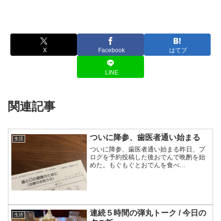
X
Facebook
はてブ
LINE
関連記事
ついに降参、歯医者通い始まる
生活
ついに降参、歯医者通い始まる昨日、ブ
ログを予約投稿した後おでんで晩酌を始
めた。もぐもぐとおでんを食べ...
連続５時間の弾丸トーク / 今日の
生活