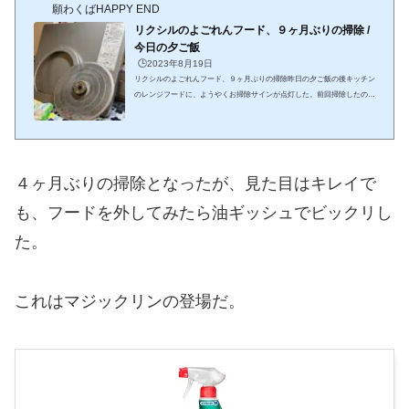
願わくばHAPPY END
リクシルのよごれんフード、９ヶ月ぶりの掃除 /
今日の夕ご飯
🕒️2023年8月19日
リクシルのよごれんフード、９ヶ月ぶりの掃除昨日の夕ご飯の後キッチン
のレンジフードに、ようやくお掃除サインが点灯した。前回掃除したのは
去年の１１月３０日表面の汚れは気になった時に掃除していたが、パネル
を外して回転ディスクやオイルトレーを掃除したのは、実に９ヶ月ぶり
だ。我が家のレンジフードはリクシルのよごれんフードフード内部のファ
ンには、油がほとんど届かない仕組みになっているので、掃除は本当に楽
でいい。今日もあっという間に終わった。周囲の汚れは市販のセスキシー
４ヶ月ぶりの掃除となったが、見た目はキレイで
トで拭き上げて完了レンジフードのお掃...
も、フードを外してみたら油ギッシュでビックリし
た。
これはマジックリンの登場だ。