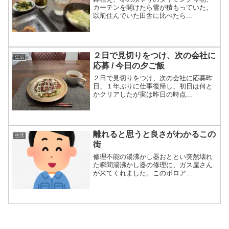
カーテンを開けたら雪が積もっていた。
以前住んでいた田舎に比べたら...
２日で見切りをつけ、次の会社に
生活
応募 / 今日の夕ご飯
２日で見切りをつけ、次の会社に応募昨
日、１年ぶりに仕事復帰し、初日は何と
かクリアしたが実は昨日の時点...
離れると思うと良さがわかるこの
生活
街
修理不能の湯沸かし器おととい突然壊れ
た瞬間湯沸かし器の修理に、ガス屋さん
が来てくれました。このボロア...