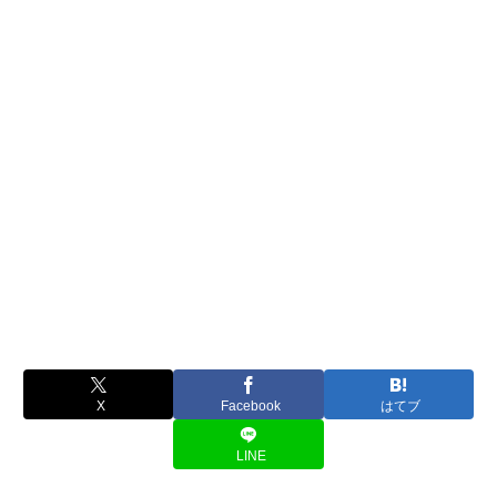
X
Facebook
はてブ
LINE