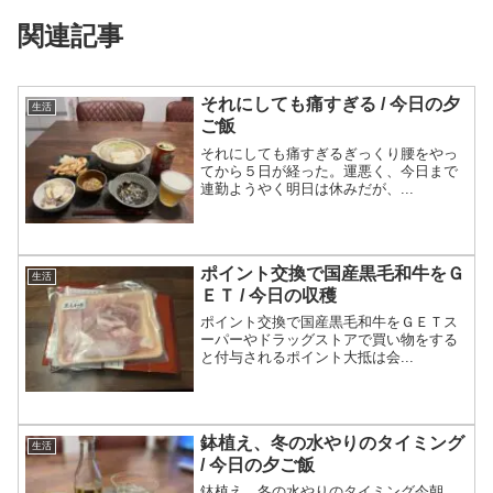
関連記事
それにしても痛すぎる / 今日の夕
生活
ご飯
それにしても痛すぎるぎっくり腰をやっ
てから５日が経った。運悪く、今日まで
連勤ようやく明日は休みだが、...
ポイント交換で国産黒毛和牛をＧ
生活
ＥＴ / 今日の収穫
ポイント交換で国産黒毛和牛をＧＥＴス
ーパーやドラッグストアで買い物をする
と付与されるポイント大抵は会...
鉢植え、冬の水やりのタイミング
生活
/ 今日の夕ご飯
鉢植え、冬の水やりのタイミング今朝、