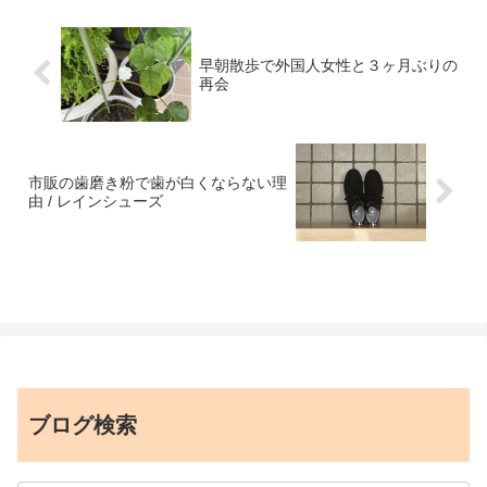
早朝散歩で外国人女性と３ヶ月ぶりの
再会
市販の歯磨き粉で歯が白くならない理
由 / レインシューズ
ブログ検索