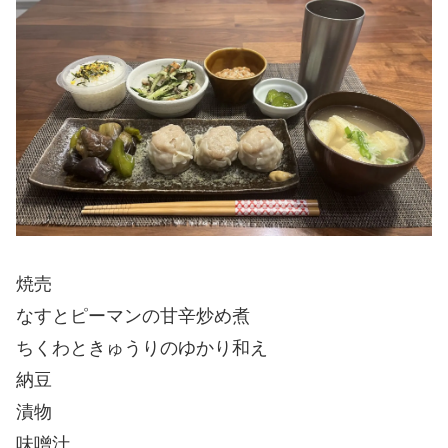
焼売
なすとピーマンの甘辛炒め煮
ちくわときゅうりのゆかり和え
納豆
漬物
味噌汁