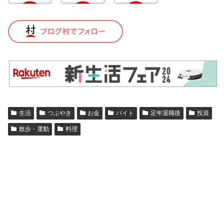
生活
つぶやき
お金
バイト
定年退職後
投資
散歩・運動
料理