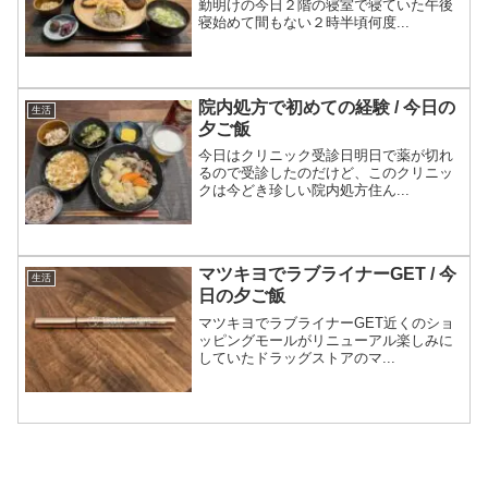
勤明けの今日２階の寝室で寝ていた午後
寝始めて間もない２時半頃何度...
院内処方で初めての経験 / 今日の
生活
夕ご飯
今日はクリニック受診日明日で薬が切れ
るので受診したのだけど、このクリニッ
クは今どき珍しい院内処方住ん...
マツキヨでラブライナーGET / 今
生活
日の夕ご飯
マツキヨでラブライナーGET近くのショ
ッピングモールがリニューアル楽しみに
していたドラッグストアのマ...