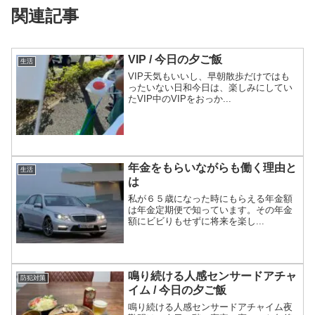
関連記事
VIP / 今日の夕ご飯
生活
VIP天気もいいし、早朝散歩だけではも
ったいない日和今日は、楽しみにしてい
たVIP中のVIPをおっか...
年金をもらいながらも働く理由と
生活
は
私が６５歳になった時にもらえる年金額
は年金定期便で知っています。その年金
額にビビりもせずに将来を楽し...
鳴り続ける人感センサードアチャ
防犯対策
イム / 今日の夕ご飯
鳴り続ける人感センサードアチャイム夜