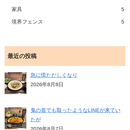
家具
5
境界フェンス
5
最近の投稿
急に慌ただしくなり
2026年8月8日
鬼の首でも取ったようなLINEが来てい
たが
2026年8月7日