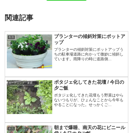
関連記事
プランターの傾斜対策にポットア
生活
ップ
プランターの傾斜対策にポットアップう
ちの駐車場道路に向かって微妙に傾斜し
ています。雨降りの時に道路側...
ポタジェ化してきた花壇 / 今日の
ガーデニング・家庭菜園
夕ご飯
ポタジェ化してきた花壇もう野菜はやら
ないつもりが、ひょんなことから今年も
やることになった。せっかくご...
朝まで爆睡、南天の花にビニール
生活