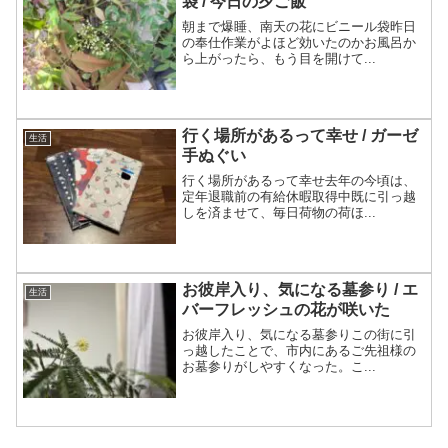
袋 / 今日の夕ご飯
朝まで爆睡、南天の花にビニール袋昨日
の奉仕作業がよほど効いたのかお風呂か
ら上がったら、もう目を開けて...
行く場所があるって幸せ / ガーゼ
生活
手ぬぐい
行く場所があるって幸せ去年の今頃は、
定年退職前の有給休暇取得中既に引っ越
しを済ませて、毎日荷物の荷ほ...
お彼岸入り、気になる墓参り / エ
生活
バーフレッシュの花が咲いた
お彼岸入り、気になる墓参りこの街に引
っ越したことで、市内にあるご先祖様の
お墓参りがしやすくなった。こ...