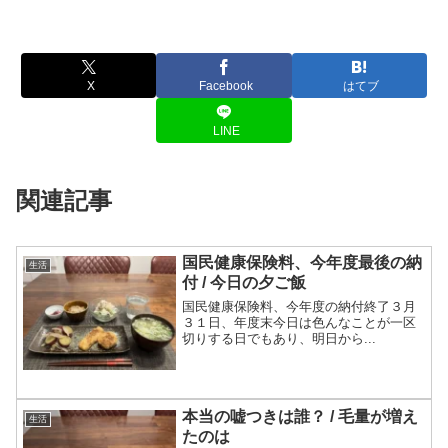
X
Facebook
はてブ
LINE
関連記事
国民健康保険料、今年度最後の納
生活
付 / 今日の夕ご飯
国民健康保険料、今年度の納付終了３月
３１日、年度末今日は色んなことが一区
切りする日でもあり、明日から...
本当の嘘つきは誰？ / 毛量が増え
生活
たのは