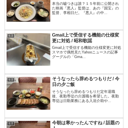
本当の嘘つきは誰？１５年前に公開され
た映画『悪人』監督は、あの『国宝』の
監督、李相日だ。『悪人』の中...
Gmail上で受信する機能の仕様変
生活
更に対処 / 昭和歌謡
Gmail上で受信する機能の仕様変更に対処
スマホで偶然見たYahooニュースの記事
グーグルの「Gma...
そうなったら辞めるつもりだ / 今
生活
日の夕ご飯
そうなったら辞めるつもりだ定年退職
後、夜勤専従の介護職を希望した。夜勤
専従は日勤業務にある入浴介助や...
今朝は寒かったんですね / 話題の
生活