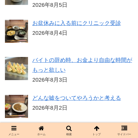
2026年8月5日
お盆休みに入る前にクリニック受診
2026年8月4日
バイトの辞め時、お金より自由な時間が
もっと欲しい
2026年8月3日
どんな嘘をついてやろうかと考える
2026年8月2日
勝手な思い込みで言いがかりをつけるの
メニュー
ホーム
検索
トップ
サイドバー