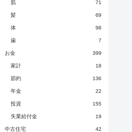
肌
71
髪
69
体
98
歯
7
お金
399
家計
18
節約
136
年金
22
投資
155
失業給付金
19
中古住宅
42