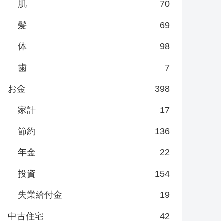
肌
70
髪
69
体
98
歯
7
お金
398
家計
17
節約
136
年金
22
投資
154
失業給付金
19
中古住宅
42