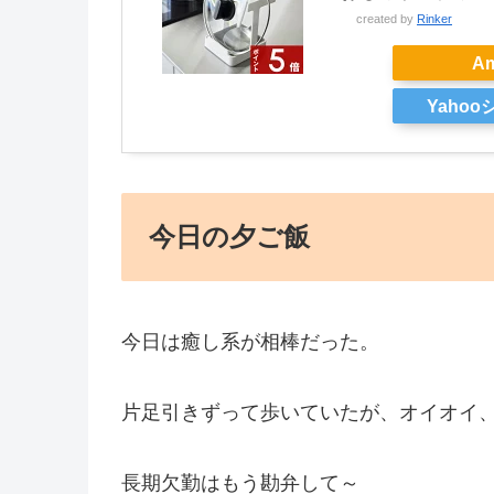
created by
Rinker
A
Yaho
今日の夕ご飯
今日は癒し系が相棒だった。
片足引きずって歩いていたが、オイオイ
長期欠勤はもう勘弁して～