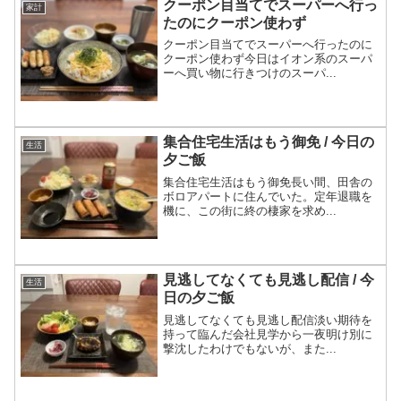
クーポン目当てでスーパーへ行っ
家計
たのにクーポン使わず
クーポン目当てでスーパーへ行ったのに
クーポン使わず今日はイオン系のスーパ
ーへ買い物に行きつけのスーパ...
集合住宅生活はもう御免 / 今日の
生活
夕ご飯
集合住宅生活はもう御免長い間、田舎の
ボロアパートに住んでいた。定年退職を
機に、この街に終の棲家を求め...
見逃してなくても見逃し配信 / 今
生活
日の夕ご飯
見逃してなくても見逃し配信淡い期待を
持って臨んだ会社見学から一夜明け別に
撃沈したわけでもないが、また...