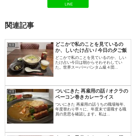
LINE
関連記事
どこかで私のことを見ているの
生活
か、しいたけ占い / 今日の夕ご飯
どこかで私のことを見ているのか、しい
たけ占い今日は朝からそわそわしてい
た。世界スーパーバンタム級４団...
ついにきた 再雇用の話 / オクラの
生活
ベーコン巻きカレーライス
ついにきた 再雇用の話うちの職場毎年、
年度替わり早々に、年度末で退職する職
員の意思を確認します。私は...