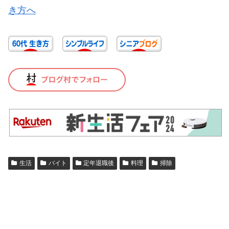
生活
バイト
定年退職後
料理
掃除