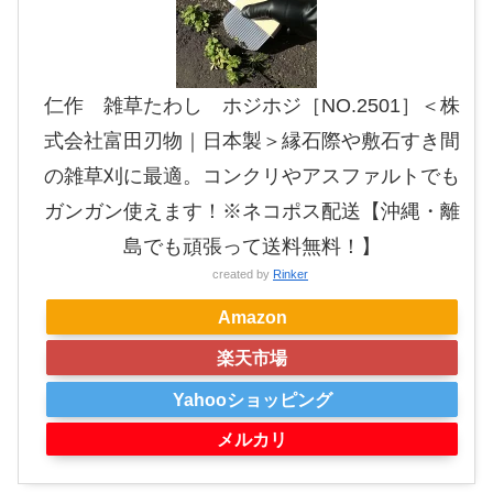
仁作 雑草たわし ホジホジ［NO.2501］＜株
式会社富田刃物｜日本製＞縁石際や敷石すき間
の雑草刈に最適。コンクリやアスファルトでも
ガンガン使えます！※ネコポス配送【沖縄・離
島でも頑張って送料無料！】
created by
Rinker
Amazon
楽天市場
Yahooショッピング
メルカリ