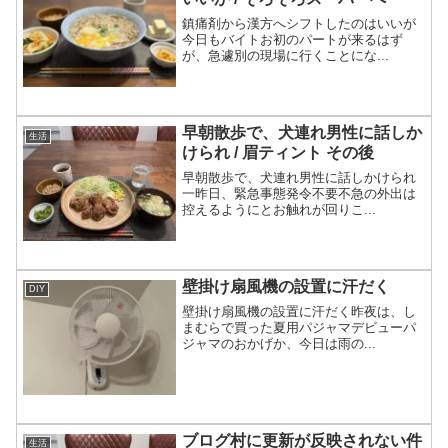
鎮痛剤から漢方へシフトしたのはいいが
今日もバイトお初のパートが来るはず
が、急遽別の現場に行くことにな...
早朝散歩で、犬連れ男性に話しか
生活
けられ / 眉ティント その後
早朝散歩で、犬連れ男性に話しかけられ
一昨日、緊急事態発令不要不急の外出は
控えるようにとお触れが回りこ...
壁掛け扇風機の設置に汗だく
DIY
壁掛け扇風機の設置に汗だく昨夜は、し
まむらで買った夏用パジャマデビューパ
ジャマのおかげか、今日は雨の...
ブログ村に更新が反映されない件
生活