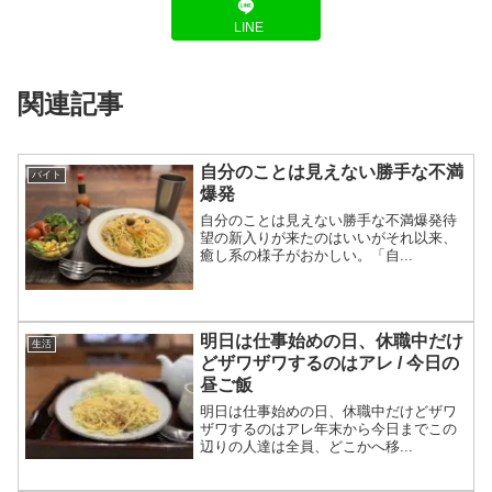
LINE
関連記事
自分のことは見えない勝手な不満
バイト
爆発
自分のことは見えない勝手な不満爆発待
望の新入りが来たのはいいがそれ以来、
癒し系の様子がおかしい。「自...
明日は仕事始めの日、休職中だけ
生活
どザワザワするのはアレ / 今日の
昼ご飯
明日は仕事始めの日、休職中だけどザワ
ザワするのはアレ年末から今日までこの
辺りの人達は全員、どこかへ移...