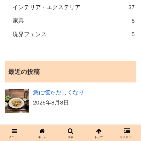
インテリア・エクステリア
37
家具
5
境界フェンス
5
最近の投稿
急に慌ただしくなり
2026年8月8日
鬼の首でも取ったようなLINEが来てい
メニュー
ホーム
検索
トップ
サイドバー
たが