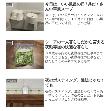
今日は、いい風呂の日 / 具だくさ
生活
ん中華風スープ
今日は、いい風呂の日１１月２２日がい
い夫婦の日なら、１１月２６日はいい風
呂の日だって近頃、こじつけ語...
シニアの一人暮らしだから言える
生活
夜勤専従の快適な暮らし
６０歳から始めた夜勤専従の仕事今まで
やったこともない夜勤専従の仕事など、
はたしてこの年齢でできるもの...
夜のポスティング、違法じゃなく
防犯対策
ても
夜のポスティング、違法じゃなくてもあ
ーびっくりした。昨夜のことだ。お風呂
から上がりリビングに移動中、...