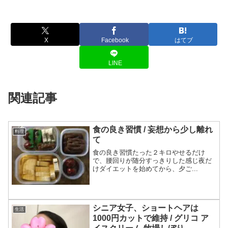
X
Facebook
はてブ
LINE
関連記事
食の良き習慣 / 妄想から少し離れ
料理
て
食の良き習慣たった２キロやせるだけ
で、腰回りが随分すっきりした感じ夜だ
けダイエットを始めてから、夕ご...
シニア女子、ショートヘアは
生活
1000円カットで維持 / グリコ ア