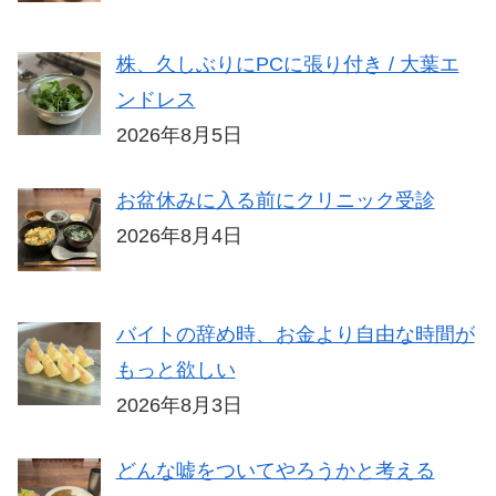
株、久しぶりにPCに張り付き / 大葉エ
ンドレス
2026年8月5日
お盆休みに入る前にクリニック受診
2026年8月4日
バイトの辞め時、お金より自由な時間が
もっと欲しい
2026年8月3日
どんな嘘をついてやろうかと考える