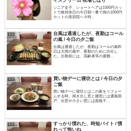
イスクリーム 牧場しぼり
シニア女子、ショートヘアは1000円カッ
トで維持休日の今日朝一番で例の1000円
カットの美容院へ９時...
台風は通過したが、夜勤はコール
生活
の嵐 / 今日の夕ご飯
台風は通過したが、夜勤はコールの嵐昨
日は大雨の最中、夜勤のために出社し
た。出勤前には、高齢者等の避難...
買い物デーに寝坊とは / 今日の夕
生活
ご飯
買い物デーに寝坊とはこの家をリフォー
ムする時、掃き出し窓と腰窓には通風雨
戸、出窓や小さい窓には面格子...
すっかり慣れた、時短バイト / 慣
生活
れって怖いね