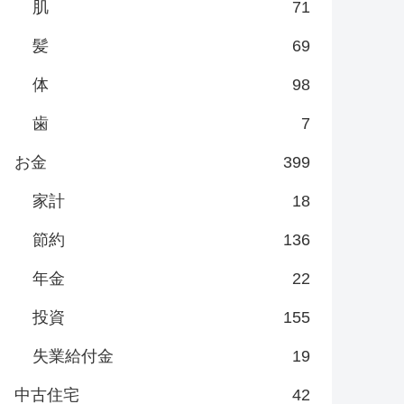
肌
71
髪
69
体
98
歯
7
お金
399
家計
18
節約
136
年金
22
投資
155
失業給付金
19
中古住宅
42