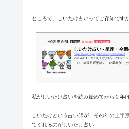
ところで、しいたけ占いってご存知です
VOGUE GIRL
3 Posts
65 Users
396 Pockets
しいたけ占い - 星座・今週の運勢
https://voguegirl.jp/horoscope/shiitake/
VOGUE GIRLのしいたけ占いのペ
占い。毎週月曜更新で、12星座別に
取るべき行動を熱くロジカルにアップ
私がしいたけ占いを読み始めてから２年
しいたけという占い師が、その年の上半
てくれるのがしいたけ占い