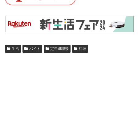
生活
バイト
定年退職後
料理