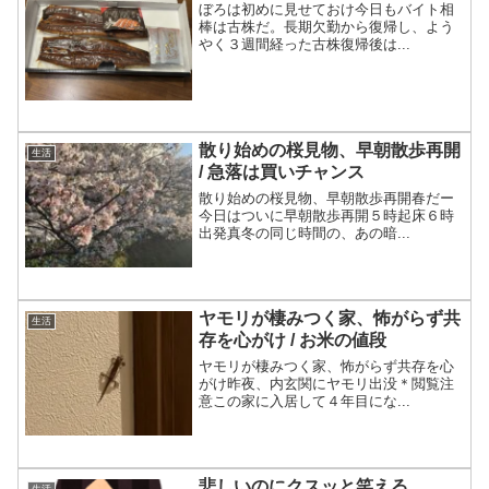
ぼろは初めに見せておけ今日もバイト相
棒は古株だ。長期欠勤から復帰し、よう
やく３週間経った古株復帰後は...
散り始めの桜見物、早朝散歩再開
生活
/ 急落は買いチャンス
散り始めの桜見物、早朝散歩再開春だー
今日はついに早朝散歩再開５時起床６時
出発真冬の同じ時間の、あの暗...
ヤモリが棲みつく家、怖がらず共
生活
存を心がけ / お米の値段
ヤモリが棲みつく家、怖がらず共存を心
がけ昨夜、内玄関にヤモリ出没＊閲覧注
意この家に入居して４年目にな...
悲しいのにクスッと笑える。
生活