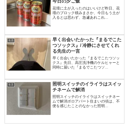
今日の夕ご飯
花壇に土が入ったのはいいけど昨日、花
壇のブロック積みまさか、今日もう土が
入るとは思わず、急遽あれこれ...
早く出会いたかった『まるでこた
生活
つソックス』/ 冷静にさせてくれ
る先生の一言
早く出会いたかった『まるでこたつソッ
クス』先日、高圧洗浄機のケルヒャーと
同時に届いた『まるでこたつソ...
照明スイッチのイライラはスイッ
生活
チネームで解消
照明スイッチのイライラはスイッチネー
ムで解消ボロアパート住まいの頃は、不
便を感じたことのなかった照明...