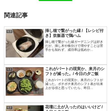
関連記事
挿し穂で繋がった縁 / 【レシピ付
生活
き】炊飯器で鶏ハム
挿し穂で繋がった縁ガーデニングは好き
だが、挿し木や株分けで増やすことは苦
手かも知れず、成功率は低めか...
これがパートの現実か、来月のシ
生活
フトが減った。/ 今日の夕ご飯
これがパートの現実か、来月のシフトが
減った。ボチボチ来月のシフト表が出来
上がる頃と思っていたら、昨日...
花壇に土が入ったのはいいけど /
生活