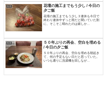
花壇の施工までもう少し / 今日の
生活
夕ご飯
花壇の施工までもう少し３連休も今日で
終わり連休中ずっと雨だと聞いていた割
に、そこそこ晴れたのは嬉しか...
５０年ぶりの再会、空白を埋める
生活
/ 今日の夕ご飯
５０年ぶりの再会、空白を埋める朝起き
て、何の予定もない日だと思っていた。
いつも通りに洗濯機を回しなが...