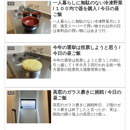
一人暮らしに無駄のない冷凍野菜
生活
/ １００均で器を購入 / 今日の昼
ご飯
一人暮らしに無駄のない冷凍野菜月に２
回、激安スーパーで買い物それ以外の日
は食料品の買い物にはあまり行...
今年の選挙は投票しようと思う /
生活
今日の昼ご飯
今年の選挙は投票しようと思うこの街に
引っ越して１年今月２回行われる統一地
方選挙の投票所入場整理券が無...
高窓のガラス磨きに挑戦 / 今日の
生活
昼ご飯
高窓のガラス磨きに挑戦昨日、２階のガ
ラス磨きは終了したと言ったが、実は、
階段の踊り場上の高窓だけ残っ...