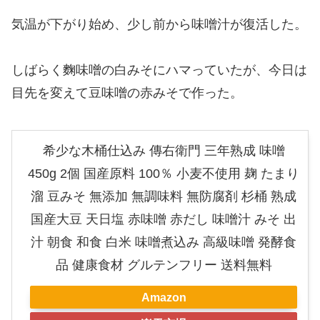
気温が下がり始め、少し前から味噌汁が復活した。
しばらく麴味噌の白みそにハマっていたが、今日は
目先を変えて豆味噌の赤みそで作った。
希少な木桶仕込み 傳右衛門 三年熟成 味噌
450g 2個 国産原料 100％ 小麦不使用 麹 たまり
溜 豆みそ 無添加 無調味料 無防腐剤 杉桶 熟成
国産大豆 天日塩 赤味噌 赤だし 味噌汁 みそ 出
汁 朝食 和食 白米 味噌煮込み 高級味噌 発酵食
品 健康食材 グルテンフリー 送料無料
Amazon