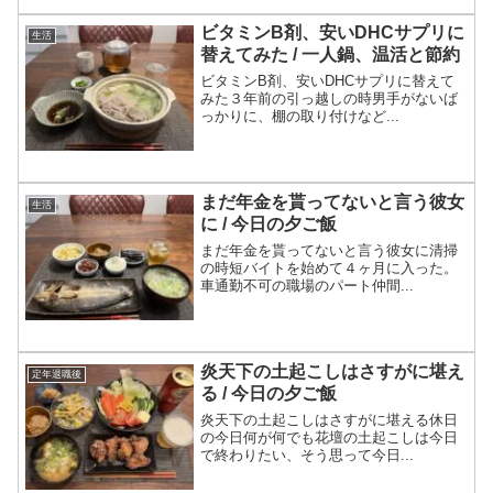
ビタミンB剤、安いDHCサプリに
生活
替えてみた / 一人鍋、温活と節約
ビタミンB剤、安いDHCサプリに替えて
みた３年前の引っ越しの時男手がないば
っかりに、棚の取り付けなど...
まだ年金を貰ってないと言う彼女
生活
に / 今日の夕ご飯
まだ年金を貰ってないと言う彼女に清掃
の時短バイトを始めて４ヶ月に入った。
車通勤不可の職場のパート仲間...
炎天下の土起こしはさすがに堪え
定年退職後
る / 今日の夕ご飯
炎天下の土起こしはさすがに堪える休日
の今日何が何でも花壇の土起こしは今日
で終わりたい、そう思って今日...