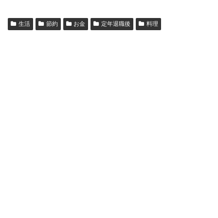
生活
節約
お金
定年退職後
料理