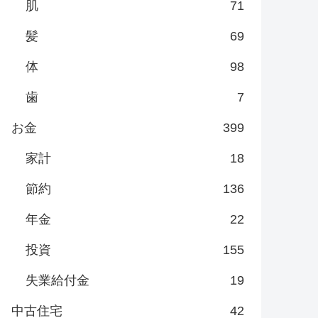
肌
71
髪
69
体
98
歯
7
お金
399
家計
18
節約
136
年金
22
投資
155
失業給付金
19
中古住宅
42