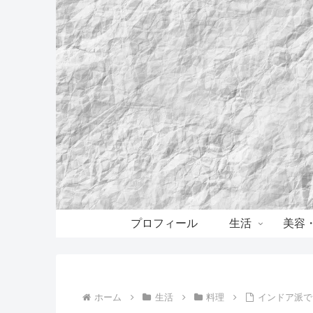
プロフィール
生活
美容
ホーム
生活
料理
インドア派で