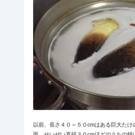
以前、長さ４０～５０cmはある巨大たけ
面、せいぜい直径３０cmほどのうちの鍋