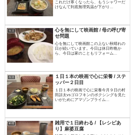
これだけ寒くなったら、もうシャワーだ
けなんて到底無理気温が下がり...
心を無にして映画館 / 母の呼び寄
生活
せ問題
心を無にして映画館この上ない秋晴れの
日が続いています。今日は休日昨晩か
ら、今日は家のこともリフォーム...
１日１本の映画で心に栄養 / ステ
生活
ッパー２日目
１日１本の映画で心に栄養今月９日の村
田諒太vsゴロフキンのボクシングを見た
いがためにアマゾンプライム...
雑用で１日終わる / 【レシピあ
料理
り】麻婆豆腐