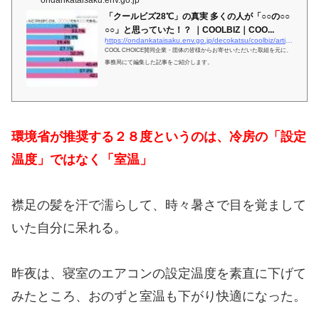
ondankataisaku.env.go.jp
「クールビズ28℃」の真実 多くの人が「○○の○○
○○」と思っていた！？ ｜COOLBIZ｜COO...
https://ondankataisaku.env.go.jp/decokatsu/coolbiz/article/action_detail_007.html
COOL CHOICE賛同企業・団体の皆様からお寄せいただいた取組を元に、
事務局にて編集した記事をご紹介します。
環境省が推奨する２８度というのは、
冷房の「設定
温度」ではなく「室温」
襟足の髪を汗で濡らして、時々暑さで目を覚まして
いた自分に呆れる。
昨夜は、寝室のエアコンの設定温度を素直に下げて
みたところ、おのずと室温も下がり快適になった。