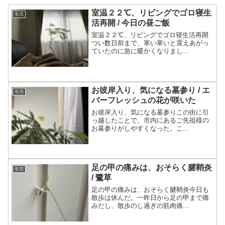
室温２２℃、リビングでゴロ寝生
生活
活再開 / 今日の昼ご飯
室温２２℃、リビングでゴロ寝生活再開
つい数日前まで、寒い寒いと震えあがっ
ていたのに急に暖かくなりまし...
お彼岸入り、気になる墓参り / エ
生活
バーフレッシュの花が咲いた
お彼岸入り、気になる墓参りこの街に引
っ越したことで、市内にあるご先祖様の
お墓参りがしやすくなった。こ...
足の甲の痛みは、おそらく腱鞘炎
生活
/ 鷺草
足の甲の痛みは、おそらく腱鞘炎今日も
散歩は休んだ。一昨日から足の甲まで痛
みだし、散歩のし過ぎの筋肉痛...