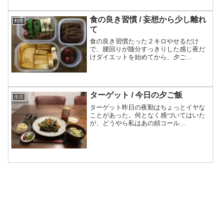
食の良き習慣 / 妄想から少し離れ
料理
て
食の良き習慣たった２キロやせるだけ
で、腰回りが随分すっきりした感じ夜だ
けダイエットを始めてから、夕ご...
ターゲット / 今日の夕ご飯
生活
ターゲット昨日の夜勤はちょっとイヤな
ことがあった。何となく感づいてはいた
が、どうやら私はあの頻コール...