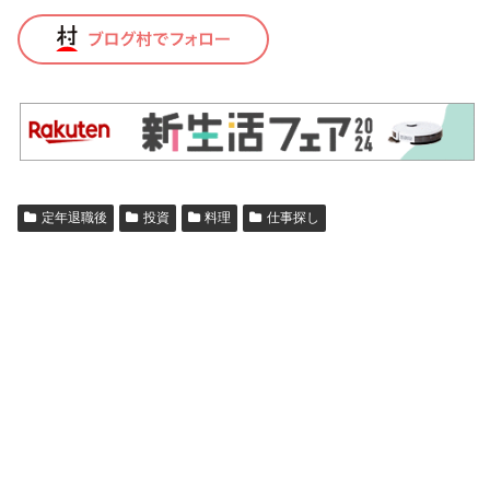
定年退職後
投資
料理
仕事探し