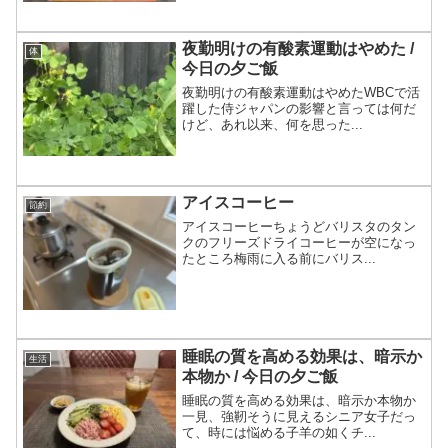
夜勤明けの有酸素運動はやめた /
体
今日の夕ご飯
夜勤明けの有酸素運動はやめたWBCで活
躍した侍ジャパンの影響と言っては何だ
けど、あれ以来、何を思った...
アイスコーヒー
節約
アイスコーヒーちょうどバリスタのタン
クのフリーズドライコーヒーが空になっ
たところ梅雨に入る前にバリス...
睡眠の質を高める効果は、暗示か
生活
本物か / 今日の夕ご飯
睡眠の質を高める効果は、暗示か本物か
一見、強靭そうに見えるシニア女子だっ
て、時には悩める子羊の如くチ...