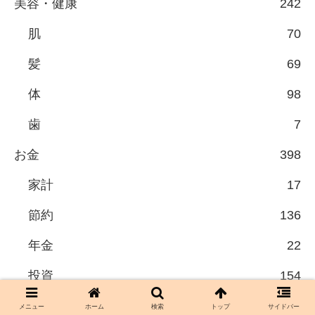
美容・健康
242
肌
70
髪
69
体
98
歯
7
お金
398
家計
17
節約
136
年金
22
投資
154
失業給付金
19
メニュー
ホーム
検索
トップ
サイドバー