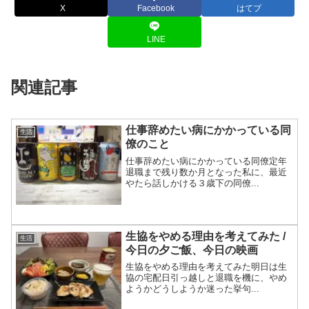
X
Facebook
はてブ
LINE
関連記事
仕事辞めたい病にかかっている同
生活
僚のこと
仕事辞めたい病にかかっている同僚定年
退職まで残り数か月となった私に、最近
やたら話しかける３歳下の同僚...
生協をやめる理由を考えてみた /
生活
今日の夕ご飯、今日の映画
生協をやめる理由を考えてみた明日は生
協の宅配日引っ越しと退職を機に、やめ
ようかどうしようか迷った挙句...