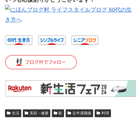
生活
美容・健康
髪
定年退職後
料理