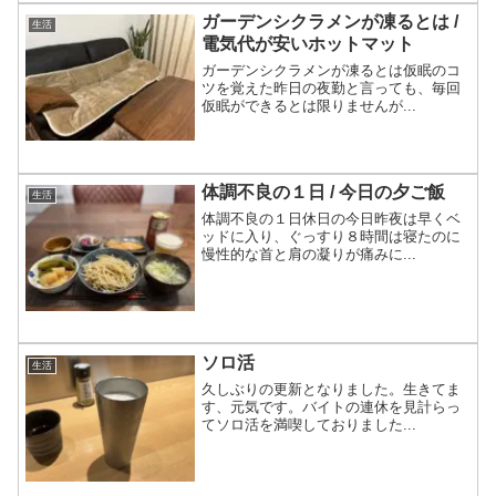
ガーデンシクラメンが凍るとは /
生活
電気代が安いホットマット
ガーデンシクラメンが凍るとは仮眠のコ
ツを覚えた昨日の夜勤と言っても、毎回
仮眠ができるとは限りませんが...
体調不良の１日 / 今日の夕ご飯
生活
体調不良の１日休日の今日昨夜は早くベ
ッドに入り、ぐっすり８時間は寝たのに
慢性的な首と肩の凝りが痛みに...
ソロ活
生活
久しぶりの更新となりました。生きてま
す、元気です。バイトの連休を見計らっ
てソロ活を満喫しておりました...