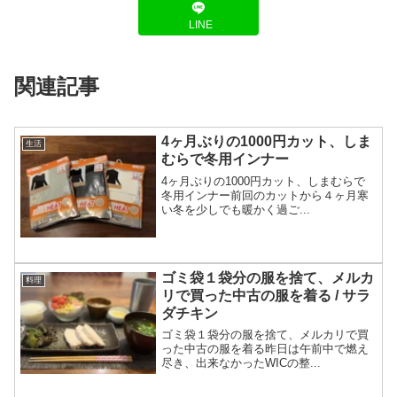
LINE
関連記事
4ヶ月ぶりの1000円カット、しま
生活
むらで冬用インナー
4ヶ月ぶりの1000円カット、しまむらで
冬用インナー前回のカットから４ヶ月寒
い冬を少しでも暖かく過ご...
ゴミ袋１袋分の服を捨て、メルカ
料理
リで買った中古の服を着る / サラ
ダチキン
ゴミ袋１袋分の服を捨て、メルカリで買
った中古の服を着る昨日は午前中で燃え
尽き、出来なかったWICの整...