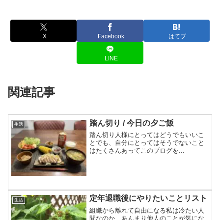
X
Facebook
はてブ
LINE
関連記事
踏ん切り / 今日の夕ご飯
生活
踏ん切り人様にとってはどうでもいいこ
とでも、自分にとってはそうでないこと
はたくさんあってこのブログを...
定年退職後にやりたいことリスト
生活
組織から離れて自由になる私は冷たい人
間なのか、あんまり他人のことが気にな