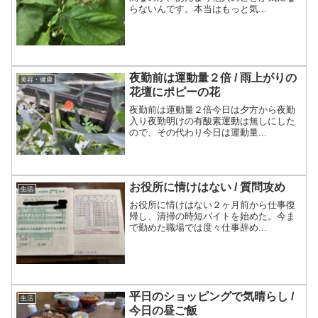
らないんです。本当はもっと気...
夜勤前は運動量２倍 / 雨上がりの
美容・健康
花壇にポピーの花
夜勤前は運動量２倍今日は夕方から夜勤
入り夜勤明けの有酸素運動は無しにした
ので、その代わり今日は運動量...
お役所に情けはない / 質問攻め
生活
お役所に情けはない２ヶ月前から仕事復
帰し、清掃の時短バイトを始めた。今ま
で勤めた職場では度々仕事辞め...
平日のショッピングで気晴らし /
生活
今日の昼ご飯