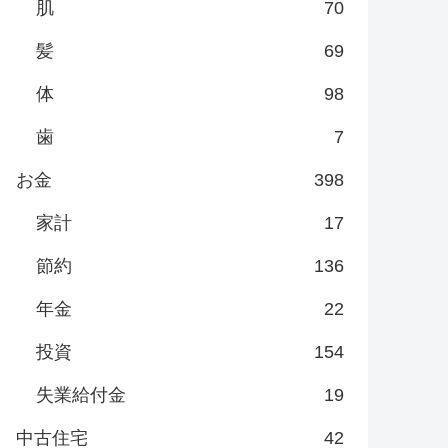
肌
70
髪
69
体
98
歯
7
お金
398
家計
17
節約
136
年金
22
投資
154
失業給付金
19
中古住宅
42